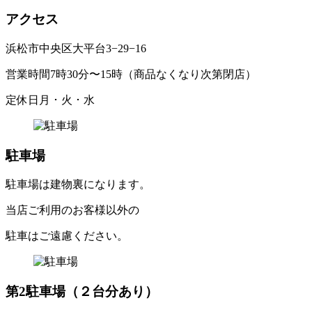
ア
ク
セ
ス
浜松市中央区大平台
3
−
29
−
16
営業時間
7
時
30
分〜
15
時（商品なくなり次第閉店）
定休日
月 ･ 火 ･ 水
駐車場
駐車場は建物裏になります。
当店ご利用のお客様以外の
駐車はご遠慮ください。
第
2
駐車場
（
２
台分あ
り
）