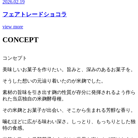
2026.02.19
フェアトレードショコラ
view more
CONCEPT
コ
ン
セ
プ
ト
美味しいお菓子を作りたい。旨みと、深みのあるお菓子を。
そうした想いの元辿り着いたのが米麹でした。
素材の旨味を引き出す麹の性質が存分に発揮されるよう作ら
れた当店独自の米麹酵母種。
その米麹とお菓子が出会い、そこから生まれる芳醇な香り。
噛むほどに広がる味わい深さ。しっとり、もっちりとした独
特の食感。