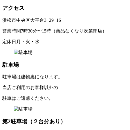
ア
ク
セ
ス
浜松市中央区大平台
3
−
29
−
16
営業時間
7
時
30
分〜
15
時（商品なくなり次第閉店）
定休日
月 ･ 火 ･ 水
駐車場
駐車場は建物裏になります。
当店ご利用のお客様以外の
駐車はご遠慮ください。
第
2
駐車場
（
２
台分あ
り
）