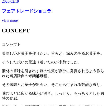
2026.02.19
フェアトレードショコラ
view more
CONCEPT
コ
ン
セ
プ
ト
美味しいお菓子を作りたい。旨みと、深みのあるお菓子を。
そうした想いの元辿り着いたのが米麹でした。
素材の旨味を引き出す麹の性質が存分に発揮されるよう作ら
れた当店独自の米麹酵母種。
その米麹とお菓子が出会い、そこから生まれる芳醇な香り。
噛むほどに広がる味わい深さ。しっとり、もっちりとした独
特の食感。